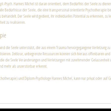
l.-Psych. Hannes Michel ist daran orientiert, dem Bedürfnis der Seele zu dienen,
 alle Bedürfnisse der Seele, die eine transpersonal orientierte Psychotherapie 
ehandelt. Der Seele wird gedient, ihr individuelles Potential zu erkennen, zu leb
heit zu realisieren.
pie
ird die Seele unterstützt, die aus einem Trauma hervorgegangene Verletzung zu
ilisieren. Zeitlose, unbegrenzte Ressourcen können sich hieraus offenbaren und 
 die die Seele Veränderungen und Verletzungen mit zunehmender Gelassenheit u
und mehr als unzerstörbar erkennt.
ychotherapie) und Diplom-Psychologe Hannes Michel, kann nur privat oder auf Gr