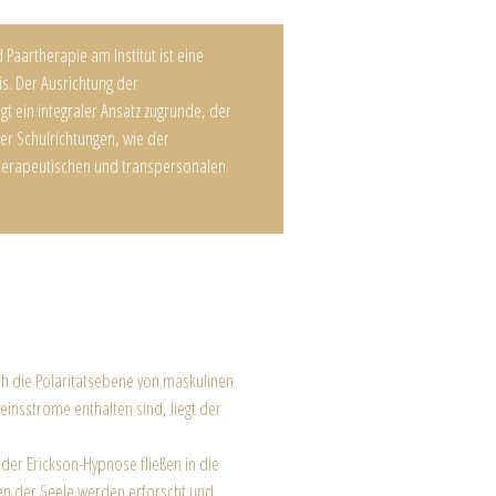
 Paartherapie am Institut ist eine
s. Der Ausrichtung der
gt ein integraler Ansatz zugrunde, der
er Schulrichtungen, wie der
therapeutischen und transpersonalen
ch die Polaritätsebene von maskulinen
insströme enthalten sind, liegt der
er Erickson-Hypnose fließen in die
cen der Seele werden erforscht und