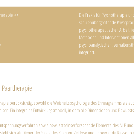
therapie >>
Die Praxis für Psychotherapie und
schulenübergreifende Privatpraxi
psychotherapeutischen Arbeit lie
>
Methoden und Interventionen all
>
psychoanalytischen, verhaltens
integriert.
 Paartherapie
erapie berücksichtigt sowohl die Weisheitspsychologie des Enneagramms als au
isen. Ein integrales Entwicklungsmodell, in dem alle Dimensionen und Bewusstse
 Entspannungsverfahren sowie bewusstseinserforschende Elemente des NLP und d
rsteht sich als Diener der Seele des Klienten. Zeitlose und unbegrenzte Ressour