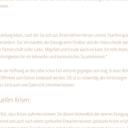
reien.
Beziehung leben, nach der Sie sich aus Ihrem tiefsten Herzen sehnen. Paartherapie
u verändern. Das Verständnis der Enneagramm-Struktur und der Unterschiede zw
Partnerschaft voller Liebe, Mitgefühl und Freude wachsen kann. Ich helfe Ihnen
fertigkeiten für ein liebevolles und harmonisches Zusammensein.“
n die Hoffnung an die Liebe schon fast verloren gegangen sein mag. In einer A
e Offenheit zum Partner entwickelt werden. Oft ist es notwendig alte Verletzun
eres Vertrauen und Zuversicht entstehen können.
tuellen Krisen:
ürlich, dass Krisen auftreten können. Sie dienen letztendlich der inneren Reini
rend und auch nach einem spirituellen Erwachen können spirituelle Krisen erfah