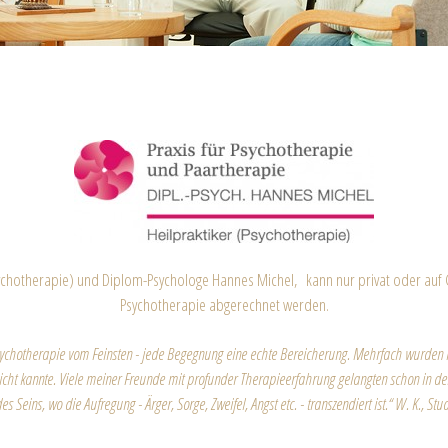
sychotherapie) und Diplom-Psychologe Hannes Michel, kann nur privat oder auf G
Psychotherapie abgerechnet werden.
ychotherapie vom Feinsten - jede Begegnung eine echte Bereicherung. Mehrfach wurden m
e nicht kannte. Viele meiner Freunde mit profunder Therapieerfahrung gelangten schon in de
s Seins, wo die Aufregung - Ärger, Sorge, Zweifel, Angst etc. - transzendiert ist.“ W. K., Stud