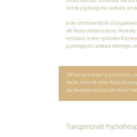
Prozess kann sehr schmerzhaft sein und ei
und die psychologische Landkarte, um durc
In der christlichen Mystik ist beispiels
alle Illusion sterben zu lassen. Wenn das
erschüttert. In einer spirituellen Krise 
psychologische Landkarte mitbringen, um
„Mit was auch immer für psychischen, se
Herzen, Ihnen mit meiner Arbeit als trans
durchwandern und das Licht unserer Nat
Transpersonale Psychothera