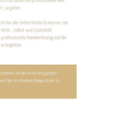
och oft fehlen die professionelle Hilfe
s“, zu gehen.
durch das alle Seelen hindurch müssen, um
 Welt- , Selbst- und Gottesbild
das professionelle Handwerkszeug und die
zu begleiten.
r kommen, ich versuche von ganzem
sten Täler in unserem Bewusstsein zu