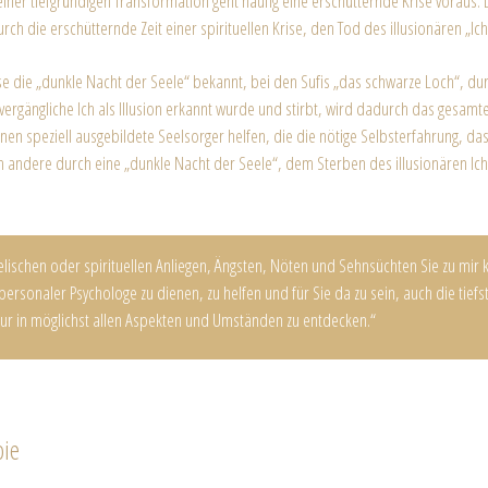
ner tiefgründigen Transformation geht häufig eine erschütternde Krise voraus. D
h die erschütternde Zeit einer spirituellen Krise, den Tod des illusionären „Ich
weise die „dunkle Nacht der Seele“ bekannt, bei den Sufis „das schwarze Loch“, 
 vergängliche Ich als Illusion erkannt wurde und stirbt, wird dadurch das gesamte
können speziell ausgebildete Seelsorger helfen, die die nötige Selbsterfahrung, 
 andere durch eine „dunkle Nacht der Seele“, dem Sterben des illusionären Ich 
elischen oder spirituellen Anliegen, Ängsten, Nöten und Sehnsüchten Sie zu mi
personaler Psychologe zu dienen, zu helfen und für Sie da zu sein, auch die tief
ur in möglichst allen Aspekten und Umständen zu entdecken.“
pie