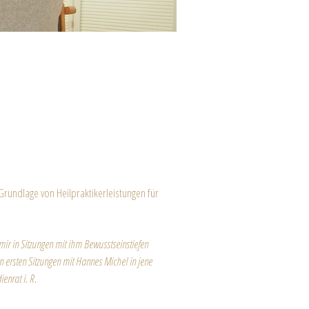
rundlage von Heilpraktikerleistungen für
ir in Sitzungen mit ihm Bewusstseinstiefen
n ersten Sitzungen mit Hannes Michel in jene
ienrat i. R.